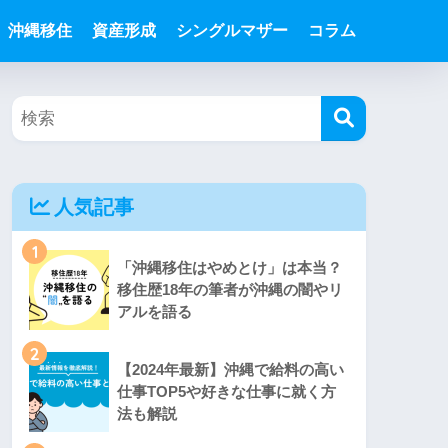
沖縄移住
資産形成
シングルマザー
コラム
人気記事
1
「沖縄移住はやめとけ」は本当？
移住歴18年の筆者が沖縄の闇やリ
アルを語る
2
【2024年最新】沖縄で給料の高い
仕事TOP5や好きな仕事に就く方
法も解説