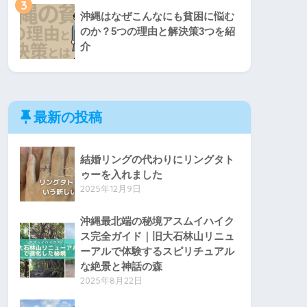
3
沖縄はなぜこんなにも貧困に悩む
のか？5つの理由と解決策3つを紹
介
最新の投稿
結婚リングの代わりにリングタト
ゥーを入れました
2025年12月9日
沖縄最北端の秘境アスムイハイク
ス完全ガイド｜旧大石林山リニュ
ーアルで体験するスピリチュアル
な絶景と神話の森
2025年8月22日