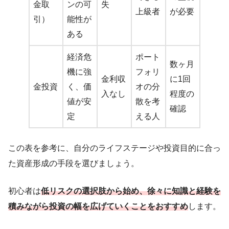
金取
ンの可
失
上級者
が必要
引）
能性が
ある
経済危
ポート
数ヶ月
機に強
フォリ
金利収
に1回
金投資
く、価
オの分
入なし
程度の
値が安
散を考
確認
定
える人
この表を参考に、自分のライフステージや投資目的に合っ
た資産形成の手段を選びましょう。
初心者は
低リスクの選択肢から始め、徐々に知識と経験を
積みながら投資の幅を広げていくことをおすすめ
します。