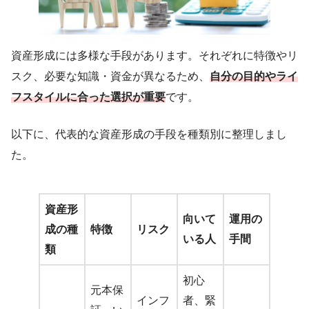
資産形成には多様な手段があります。それぞれに特徴やリ
スク、必要な知識・資金が異なるため、
自分の目的やライ
フスタイルに合った選択が重要
です。
以下に、代表的な資産形成の手段を種類別に整理しまし
た。
資産形
向いて
運用の
成の種
特徴
リスク
いる人
手間
類
初心
元本保
インフ
者、緊