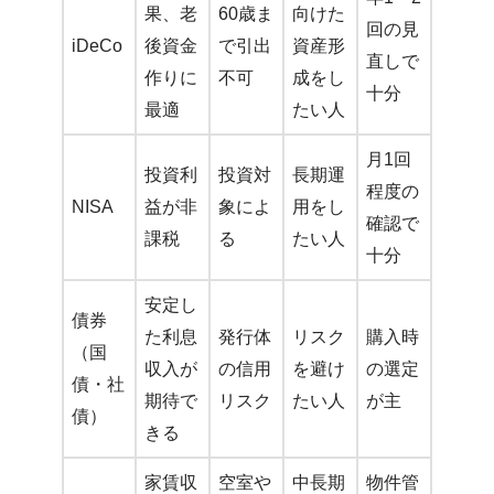
果、老
60歳ま
向けた
回の見
iDeCo
後資金
で引出
資産形
直しで
作りに
不可
成をし
十分
最適
たい人
月1回
投資利
投資対
長期運
程度の
NISA
益が非
象によ
用をし
確認で
課税
る
たい人
十分
安定し
債券
た利息
発行体
リスク
購入時
（国
収入が
の信用
を避け
の選定
債・社
期待で
リスク
たい人
が主
債）
きる
家賃収
空室や
中長期
物件管