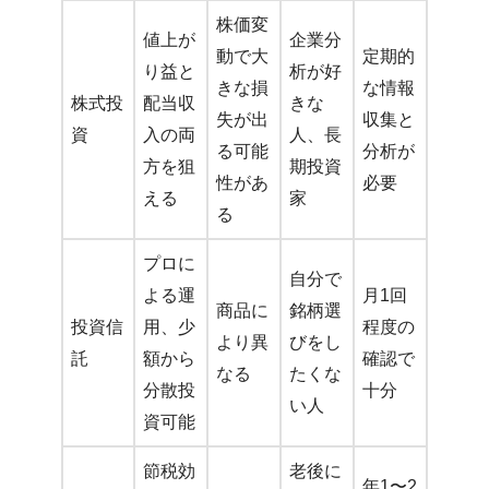
株価変
値上が
企業分
動で大
定期的
り益と
析が好
きな損
な情報
株式投
配当収
きな
失が出
収集と
資
入の両
人、長
る可能
分析が
方を狙
期投資
性があ
必要
える
家
る
プロに
自分で
よる運
月1回
商品に
銘柄選
投資信
用、少
程度の
より異
びをし
託
額から
確認で
なる
たくな
分散投
十分
い人
資可能
節税効
老後に
年1〜2