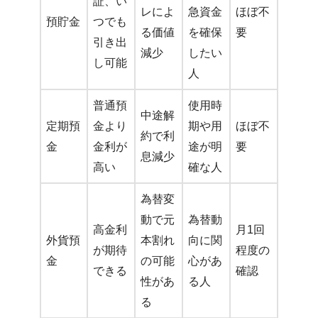
証、い
レによ
急資金
ほぼ不
預貯金
つでも
る価値
を確保
要
引き出
減少
したい
し可能
人
普通預
使用時
中途解
定期預
金より
期や用
ほぼ不
約で利
金
金利が
途が明
要
息減少
高い
確な人
為替変
動で元
為替動
高金利
月1回
外貨預
本割れ
向に関
が期待
程度の
金
の可能
心があ
できる
確認
性があ
る人
る