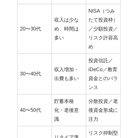
NISA（つみ
収入は少な
たて投資枠）
20〜30代
め、時間は
／少額投資／
多い
リスク許容高
め
投資信託／
収入増加・
iDeCo／教育
30〜40代
出費も多い
資金とのバラ
ンス
貯蓄本格
分散投資／老
40〜50代
化・老後意
後資金形成に
識
注力
リスク抑制型
リタイア準