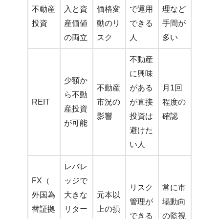
不動産
入と資
価格変
で運用
理など
投資
産価値
動のリ
できる
手間が
の両立
スク
人
多い
不動産
に興味
少額か
不動産
がある
月1回
ら不動
REIT
市況の
が直接
程度の
産投資
影響
投資は
確認
が可能
避けた
い人
レバレ
FX（
ッジで
リスク
常に市
外国為
大きな
元本以
管理が
場動向
替証拠
リター
上の損
できる
の監視