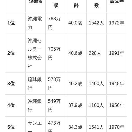
企業名
設立年
収
齢
数
沖縄電
763万
1位
40.0歳
1542人
1972年
力
円
沖縄セ
ルラー
705万
2位
40.6歳
228人
1991年
株式会
円
社
琉球銀
578万
3位
40.2歳
1400人
1948年
行
円
沖縄銀
549万
4位
37.9歳
1100人
1956年
行
円
サンエ
473万
5位
34.3歳
1541人
1970年
ー
円