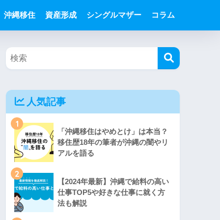
沖縄移住
資産形成
シングルマザー
コラム
人気記事
1
「沖縄移住はやめとけ」は本当？
移住歴18年の筆者が沖縄の闇やリ
アルを語る
2
【2024年最新】沖縄で給料の高い
仕事TOP5や好きな仕事に就く方
法も解説