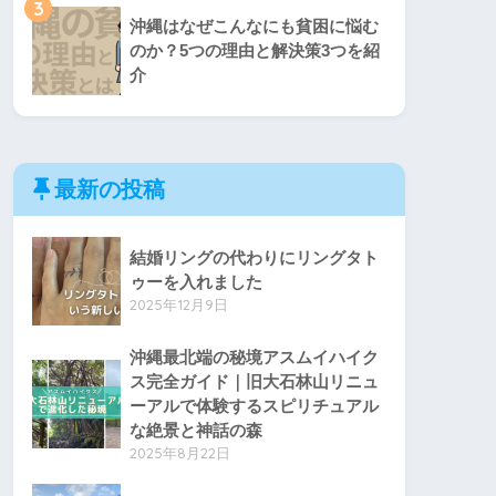
3
沖縄はなぜこんなにも貧困に悩む
のか？5つの理由と解決策3つを紹
介
最新の投稿
結婚リングの代わりにリングタト
ゥーを入れました
2025年12月9日
沖縄最北端の秘境アスムイハイク
ス完全ガイド｜旧大石林山リニュ
ーアルで体験するスピリチュアル
な絶景と神話の森
2025年8月22日